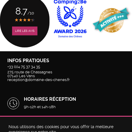
8.7
/10
★
★
★
★
★
★
★
★
★
★
LIRE LES AVIS
INFOS PRATIQUES
+33 (0)4 75 37 34 35
275 route de Chassagnes
07140
Les Vans
reception@domaine-des-chenes.fr
HORAIRES RÉCEPTION
9h-12h et 14h-18h
©2026
Domaine des Chênes
par
Geek Tonic
-
Mentions légales
-
Nous utilisons des cookies pour vous offrir la meilleure
Politique de confidentialité
-
Plan du site