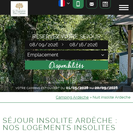
RÉSERVEZ VOTRE SÉJOUR
01/05/2026
20/09/2026
VOTRE CAMPING EST OUVERT DU
AU
Camping Ardèche
»
Nuit insolite Ardeche
SÉJOUR INSOLITE ARDÈCHE :
NOS LOGEMENTS INSOLITES