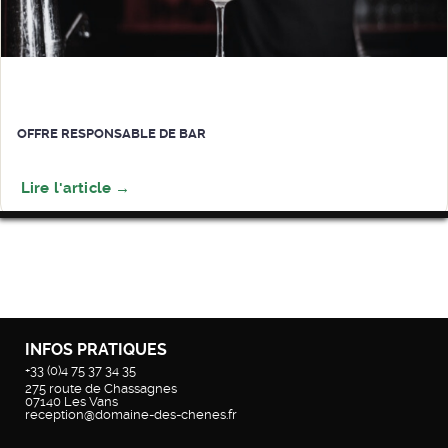
OFFRE RESPONSABLE DE BAR
INFOS PRATIQUES
+33 (0)4 75 37 34 35
275 route de Chassagnes
07140
Les Vans
reception@domaine-des-chenes.fr