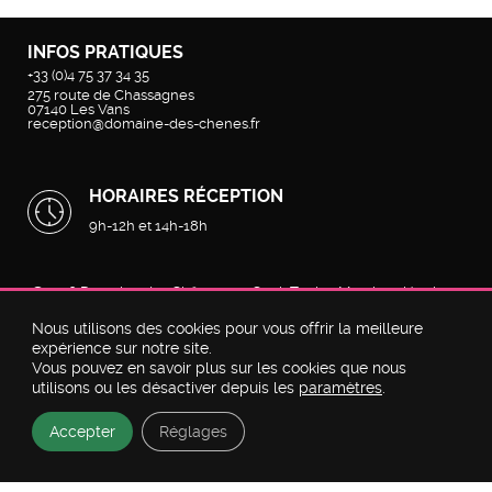
INFOS PRATIQUES
+33 (0)4 75 37 34 35
275 route de Chassagnes
07140
Les Vans
reception@domaine-des-chenes.fr
HORAIRES RÉCEPTION
9h-12h et 14h-18h
©2026
Domaine des Chênes
par
Geek Tonic
-
Mentions légales
-
Politique de confidentialité
-
Plan du site
Nous utilisons des cookies pour vous offrir la meilleure
expérience sur notre site.
Discutez avec nous
Vous pouvez en savoir plus sur les cookies que nous
utilisons ou les désactiver depuis les
paramètres
.
Accepter
Réglages