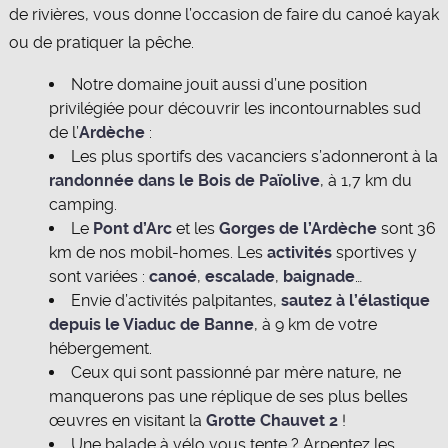
de rivières, vous donne l’occasion de faire du canoé kayak
ou de pratiquer la pêche.
Notre domaine jouit aussi d’une position
privilégiée pour découvrir les incontournables sud
de l’
Ardèche
:
Les plus sportifs des vacanciers s’adonneront à la
randonnée dans le Bois de Païolive
, à 1,7 km du
camping.
Le
Pont d’Arc
et les
Gorges
de l’Ardèche
sont 36
km de nos mobil-homes. Les
activités
sportives y
sont variées :
canoé
,
escalade
,
baignade
…
Envie d’activités palpitantes,
sautez à l’élastique
depuis le Viaduc de Banne
, à 9 km de votre
hébergement.
Ceux qui sont passionné par mère nature, ne
manquerons pas une réplique de ses plus belles
œuvres en visitant la
Grotte Chauvet 2
!
Une balade à vélo vous tente ? Arpentez les