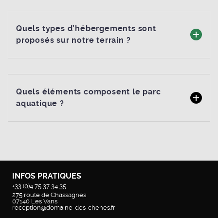
Quels types d’hébergements sont
proposés sur notre terrain ?
Quels éléments composent le parc
aquatique ?
INFOS PRATIQUES
+33 (0)4 75 37 34 35
275 route de Chassagnes
07140
Les Vans
reception@domaine-des-chenes.fr