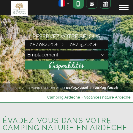
RÉSERVEZ VOTRE SÉJOUR
01/05/2026
20/09/2026
VOTRE CAMPING EST OUVERT DU
AU
Camping Ardèche
»
Vacances nature Ardèche
ÉVADEZ-VOUS DANS VOTRE
CAMPING NATURE EN ARDÈCHE